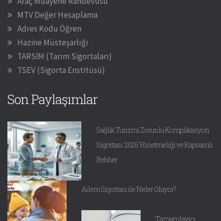
Araç Muayene Randevusu
MTV Değer Hesaplama
Adres Kodu Öğren
Hazine Müsteşarlığı
TARSİM (Tarım Sigortaları)
TSEV (Sigorta Enstitüsü)
Son Paylaşımlar
Sağlık Turizmi Zorunlu Komplikasyon
Sigortası: 2026 Yönetmeliği ve Kapsamlı
Rehber
Ailem Sigortası ile Neler Oluyor?
Tamamlayıcı