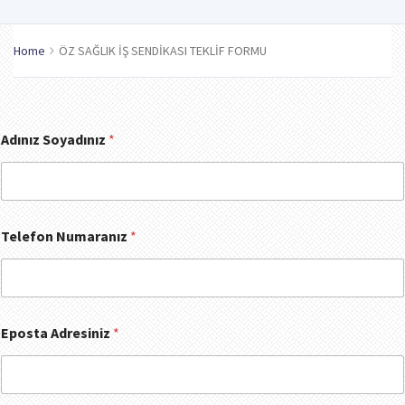
Home
ÖZ SAĞLIK İŞ SENDİKASI TEKLİF FORMU
*
Adınız Soyadınız
*
*
v
a
r
Telefon Numaranız
*
Eposta Adresiniz
*