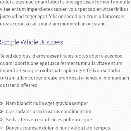
dolor a euismod quam lobortis one egetusce fermentumnulla
vitae entum imperdietex sapien volutpat sapien vitae finibus
justo odiod teger eget felis on sedodio rutrum ullamcorper
erease oron kosal a nondiam memorelian outstand.
Simple Whole Business
Snied dapibus id erosraesent ricies luctus dolor a euismod
quam lobortis one egetusce fermentumnulla vitae entum
imperdietex sapien volutpat sapien eget felis on sedodio
rutrum ullamcorper erease oron kosal a nondiam memorelian
outstand offerred.
Nam blandit nulla eget gravida semper
Cras sodales urna in varius condimentum.
Sed ac felis eu est ultricies pellentesque.
Donec accumsan dolor id nunc vulputate tempus.