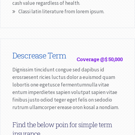
cash value regardless of health.
Classi latin literature from lorem ipsum.
Descrease Term
Coverage @$ 50,000
Dignissim tincidunt congue sed dapibus id
erosraesent ricies luctus dolor a euismod quam
lobortis one egetusce fermentumnulla vitae
entum imperdietex sapien volutpat sapien vitae
finibus justo odiod teger eget felis on sedodio
rutrum ullamcorper erease oron kosal a nondiam.
Find the below poin for simple term
insurance.