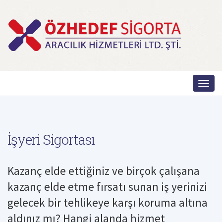
İşyeri Sigortası
Kazanç elde ettiğiniz ve birçok çalışana
kazanç elde etme fırsatı sunan iş yerinizi
gelecek bir tehlikeye karşı koruma altına
aldınız mı? Hangi alanda hizmet