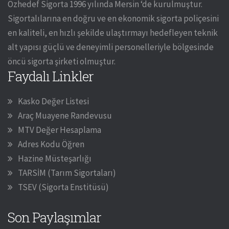
Özhedef Sigorta 1996 yılında Mersin ‘de kurulmuştur.
Sigortalılarına en doğru ve en ekonomik sigorta poliçesini
en kaliteli, en hızlı şekilde ulaştırmayı hedefleyen teknik
alt yapısı güçlü ve deneyimli personelleriyle bölgesinde
öncü sigorta şirketi olmuştur.
Faydalı Linkler
Kasko Değer Listesi
Araç Muayene Randevusu
MTV Değer Hesaplama
Adres Kodu Öğren
Hazine Müsteşarlığı
TARSİM (Tarım Sigortaları)
TSEV (Sigorta Enstitüsü)
Son Paylaşımlar