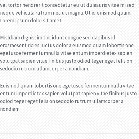
vel tortor hendrerit consectetur eu ut duiaauris vitae mi sed
neque vehicula rutrum nec ut magna. Ut id euismod quam.
Lorem ipsum dolor sit amet
Misldiam dignissim tincidunt congue sed dapibus id
erosraesent ricies luctus dolor a euismod quam lobortis one
egetusce fermentumnulla vitae entum imperdietex sapien
volutpat sapien vitae finibus justo odiod teger eget felis on
sedodio rutrum ullamcorper a nondiam.
Euismod quam lobortis one egetusce fermentumnulla vitae
entum imperdietex sapien volutpat sapien vitae finibus justo
odiod teger eget felis on sedodio rutrum ullamcorper a
nondiam.